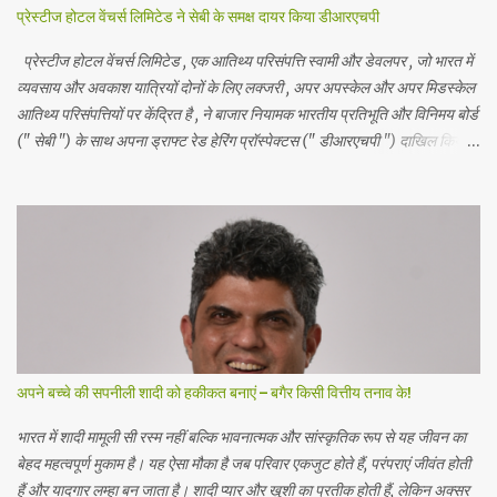
प्रेस्टीज होटल वेंचर्स लिमिटेड ने सेबी के समक्ष दायर किया डीआरएचपी
प्रेस्टीज होटल वेंचर्स लिमिटेड , एक आतिथ्य परिसंपत्ति स्वामी और डेवलपर , जो भारत में
व्यवसाय और अवकाश यात्रियों दोनों के लिए लक्जरी , अपर अपस्केल और अपर मिडस्केल
आतिथ्य परिसंपत्तियों पर केंद्रित है , ने बाजार नियामक भारतीय प्रतिभूति और विनिमय बोर्ड
(" सेबी ") के साथ अपना ड्राफ्ट रेड हेरिंग प्रॉस्पेक्टस (" डीआरएचपी ") दाखिल किया
है। आईपीओ में 5 रुपये अंकित मूल्य के इक्विटी शेयरों का एक नया इश्यू शामिल है , जो कुल
मिलाकर 1700 करोड़ रुपये तक है और 5 रुपये अंकित मूल्य के इक्विटी शेयरों की बिक्री
का प्रस्ताव है , जो कुल मिलाकर 1000 करोड़ रुपये तक है। बिक्री के प्रस्ताव में
प्रेस्टीज एस्टेट्स प्रोजेक्ट्स लिमिटेड ( प्रवर्तक विक्रय शेयरधारक ) द्वारा ₹ 5 अंकित
मूल्य के इक्विटी शेयर शामिल हैं। प्रेस्टीज होटल वेंचर्स लिमिटेड ने शुद्ध आय से 1121.276
करोड़ रुपये की अनुमानित राशि का उपयोग करने का प्रस्ताव किया है , जो कंपनी और
महत्वपूर्ण सहायक कंपनियों ...
अपने बच्चे की सपनीली शादी को हकीकत बनाएं – बगैर किसी वित्तीय तनाव के!
भारत में शादी मामूली सी रस्म नहीं बल्कि भावनात्मक और सांस्कृतिक रूप से यह जीवन का
बेहद महत्वपूर्ण मुकाम है। यह ऐसा मौका है जब परिवार एकजुट होते हैं, परंपराएं जीवंत होती
हैं और यादगार लम्हा बन जाता है। शादी प्यार और खुशी का प्रतीक होती हैं, लेकिन अक्सर