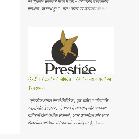
का शुभारंभ सरस्वती मंदिर में दीप - प्रज्वलन व विद्यालय
प्रार्थना के साथ हुआ। इस अवसर पर विद्यालय के तक्षशिला
सभागार में आयोजित कार्यक्रम के मुख्य अतिथि श्री राजेश
माहेश्वरी , ज्वॉइंट कमिश्नर , जी एस टी , स्टेट टैक्स ,
राजस्थान और विशिष्ट अतिथि श्री अनिल सोमानी , प्रसिद्ध
व्यवसायी व समाजसेवी थे तथा साथ ही विद्यालय के मानद
सचिव सीए श्री अमित गट्टानी , भवनमंत्री श्री सुमित
काबरा , विद्यालय प्रबंध समिति के सदस्य श्री अमित सोनी ,
श्रीमती अरुणा गगरानी व विद्यालय के प्राचार्य श्री अशोक
जी वैद मंचासीन थे। मानद सचिव ने विद्यालय की स्थापना
के उद्देश्यों का स्मरण कराते हुए कहा कि शिक्षा के माध्यम से
प्रेस्टीज होटल वेंचर्स लिमिटेड ने सेबी के समक्ष दायर किया
छात्रों के सर्वांगीण विकास के लिए हरसंभव प्रयास करके
डीआरएचपी
गुणवत्तापूर्ण शिक्षा के लिए हम कटिबद्ध हैं । समारोह के
विशिष्ट अतिथि ने विद्य...
प्रेस्टीज होटल वेंचर्स लिमिटेड , एक आतिथ्य परिसंपत्ति
स्वामी और डेवलपर , जो भारत में व्यवसाय और अवकाश
यात्रियों दोनों के लिए लक्जरी , अपर अपस्केल और अपर
मिडस्केल आतिथ्य परिसंपत्तियों पर केंद्रित है , ने बाजार
नियामक भारतीय प्रतिभूति और विनिमय बोर्ड (" सेबी ") के
साथ अपना ड्राफ्ट रेड हेरिंग प्रॉस्पेक्टस (" डीआरएचपी ")