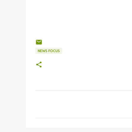
NEWS FOCUS
C
o
m
m