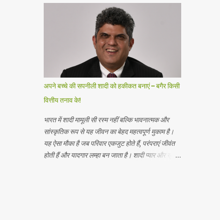
दाखिल किया है। आईपीओ में 5 रुपये अंकित मूल्य के इक्विटी
शेयरों का एक नया इश्यू शामिल है , जो कुल मिलाकर 1700
करोड़ रुपये तक है और 5 रुपये अंकित मूल्य के इक्विटी
शेयरों की बिक्री का प्रस्ताव है , जो कुल मिलाकर 1000
करोड़ रुपये तक है। बिक्री के प्रस्ताव में प्रेस्टीज एस्टेट्स
प्रोजेक्ट्स लिमिटेड ( प्रवर्तक विक्रय शेयरधारक ) द्वारा ₹ 5
अंकित मूल्य के इक्विटी शेयर शामिल हैं। प्रेस्टीज होटल
अपने बच्चे की सपनीली शादी को हकीकत बनाएं – बगैर किसी
वेंचर्स लिमिटेड ने शुद्ध आय से 1121.276 करोड़ रुपये की
वित्तीय तनाव के!
अनुमानित राशि का उपयोग करने का प्रस्ताव किया है , जो
कंपनी और महत्वपूर्ण सहायक कंपनियों ...
भारत में शादी मामूली सी रस्म नहीं बल्कि भावनात्मक और
सांस्कृतिक रूप से यह जीवन का बेहद महत्वपूर्ण मुकाम है।
यह ऐसा मौका है जब परिवार एकजुट होते हैं, परंपराएं जीवंत
होती हैं और यादगार लम्हा बन जाता है। शादी प्यार और खुशी
का प्रतीक होती हैं, लेकिन अक्सर इसके साथ एक अनकहा
बोझ आता है और वह वित्तीय तनाव। जेफरीज की रिपोर्ट के
अनुसार, 2024 में 80 लाख से ज़्यादा शादियां हुईं, जिन पर
कुल 10.7 लाख करोड़ रुपये खर्च हुए। भारत दुनिया का
दूसरा सबसे बड़ा शादी का बाज़ार है। शादियों की बढ़ती लागत