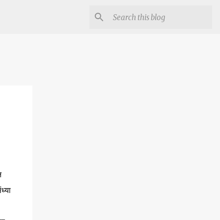
न
ध्या