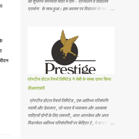
का शुभारंभ सरस्वती मंदिर में दीप - प्रज्वलन व विद्यालय
का
प्रार्थना के साथ हुआ। इस अवसर पर विद्यालय के तक्षशिला
सभागार में आयोजित कार्यक्रम के मुख्य अतिथि श्री राजेश
माहेश्वरी , ज्वॉइंट कमिश्नर , जी एस टी , स्टेट टैक्स ,
राजस्थान और विशिष्ट अतिथि श्री अनिल सोमानी , प्रसिद्ध
व्यवसायी व समाजसेवी थे तथा साथ ही विद्यालय के मानद
के
सचिव सीए श्री अमित गट्टानी , भवनमंत्री श्री सुमित
ा
काबरा , विद्यालय प्रबंध समिति के सदस्य श्री अमित सोनी ,
 जीवन
श्रीमती अरुणा गगरानी व विद्यालय के प्राचार्य श्री अशोक
जी वैद मंचासीन थे। मानद सचिव ने विद्यालय की स्थापना
के उद्देश्यों का स्मरण कराते हुए कहा कि शिक्षा के माध्यम से
प्रेस्टीज होटल वेंचर्स लिमिटेड ने सेबी के समक्ष दायर किया
छात्रों के सर्वांगीण विकास के लिए हरसंभव प्रयास करके
डीआरएचपी
गुणवत्तापूर्ण शिक्षा के लिए हम कटिबद्ध हैं । समारोह के
विशिष्ट अतिथि ने विद्य...
प्रेस्टीज होटल वेंचर्स लिमिटेड , एक आतिथ्य परिसंपत्ति
स्वामी और डेवलपर , जो भारत में व्यवसाय और अवकाश
यात्रियों दोनों के लिए लक्जरी , अपर अपस्केल और अपर
मिडस्केल आतिथ्य परिसंपत्तियों पर केंद्रित है , ने बाजार
नियामक भारतीय प्रतिभूति और विनिमय बोर्ड (" सेबी ") के
साथ अपना ड्राफ्ट रेड हेरिंग प्रॉस्पेक्टस (" डीआरएचपी ")