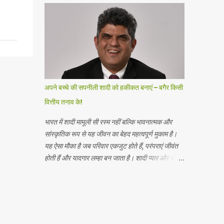
दाखिल किया है। आईपीओ में 5 रुपये अंकित मूल्य के इक्विटी
शेयरों का एक नया इश्यू शामिल है , जो कुल मिलाकर 1700
करोड़ रुपये तक है और 5 रुपये अंकित मूल्य के इक्विटी
शेयरों की बिक्री का प्रस्ताव है , जो कुल मिलाकर 1000
करोड़ रुपये तक है। बिक्री के प्रस्ताव में प्रेस्टीज एस्टेट्स
प्रोजेक्ट्स लिमिटेड ( प्रवर्तक विक्रय शेयरधारक ) द्वारा ₹ 5
अंकित मूल्य के इक्विटी शेयर शामिल हैं। प्रेस्टीज होटल
अपने बच्चे की सपनीली शादी को हकीकत बनाएं – बगैर किसी
वेंचर्स लिमिटेड ने शुद्ध आय से 1121.276 करोड़ रुपये की
वित्तीय तनाव के!
अनुमानित राशि का उपयोग करने का प्रस्ताव किया है , जो
कंपनी और महत्वपूर्ण सहायक कंपनियों ...
भारत में शादी मामूली सी रस्म नहीं बल्कि भावनात्मक और
सांस्कृतिक रूप से यह जीवन का बेहद महत्वपूर्ण मुकाम है।
यह ऐसा मौका है जब परिवार एकजुट होते हैं, परंपराएं जीवंत
होती हैं और यादगार लम्हा बन जाता है। शादी प्यार और खुशी
का प्रतीक होती हैं, लेकिन अक्सर इसके साथ एक अनकहा
बोझ आता है और वह वित्तीय तनाव। जेफरीज की रिपोर्ट के
अनुसार, 2024 में 80 लाख से ज़्यादा शादियां हुईं, जिन पर
कुल 10.7 लाख करोड़ रुपये खर्च हुए। भारत दुनिया का
दूसरा सबसे बड़ा शादी का बाज़ार है। शादियों की बढ़ती लागत