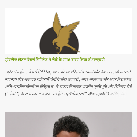
तथा साथ ही विद्यालय के मानद सचिव सीए श्री अमित गट्टानी , भवनमंत्री श्री सुमित
काबरा , विद्यालय प्रबंध समिति के सदस्य श्री अमित सोनी , श्रीमती अरुणा गगरानी व
विद्यालय के प्राचार्य श्री अशोक जी वैद मंचासीन थे। मानद सचिव ने विद्यालय की
स्थापना के उद्देश्यों का स्मरण कराते हुए कहा कि शिक्षा के माध्यम से छात्रों के सर्वांगीण
विकास के लिए हरसंभव प्रयास करके गुणवत्तापूर्ण शिक्षा के लिए हम कटिबद्ध हैं । समारोह
के विशिष्ट अतिथि ने विद्य...
प्रेस्टीज होटल वेंचर्स लिमिटेड ने सेबी के समक्ष दायर किया डीआरएचपी
प्रेस्टीज होटल वेंचर्स लिमिटेड , एक आतिथ्य परिसंपत्ति स्वामी और डेवलपर , जो भारत में
व्यवसाय और अवकाश यात्रियों दोनों के लिए लक्जरी , अपर अपस्केल और अपर मिडस्केल
आतिथ्य परिसंपत्तियों पर केंद्रित है , ने बाजार नियामक भारतीय प्रतिभूति और विनिमय बोर्ड
(" सेबी ") के साथ अपना ड्राफ्ट रेड हेरिंग प्रॉस्पेक्टस (" डीआरएचपी ") दाखिल किया
है। आईपीओ में 5 रुपये अंकित मूल्य के इक्विटी शेयरों का एक नया इश्यू शामिल है , जो कुल
मिलाकर 1700 करोड़ रुपये तक है और 5 रुपये अंकित मूल्य के इक्विटी शेयरों की बिक्री
का प्रस्ताव है , जो कुल मिलाकर 1000 करोड़ रुपये तक है। बिक्री के प्रस्ताव में
प्रेस्टीज एस्टेट्स प्रोजेक्ट्स लिमिटेड ( प्रवर्तक विक्रय शेयरधारक ) द्वारा ₹ 5 अंकित
मूल्य के इक्विटी शेयर शामिल हैं। प्रेस्टीज होटल वेंचर्स लिमिटेड ने शुद्ध आय से 1121.276