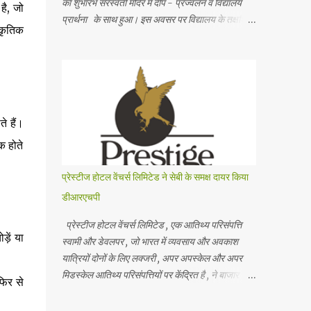
का शुभारंभ सरस्वती मंदिर में दीप - प्रज्वलन व विद्यालय
है, जो
प्रार्थना के साथ हुआ। इस अवसर पर विद्यालय के तक्षशिला
ाकृतिक
सभागार में आयोजित कार्यक्रम के मुख्य अतिथि श्री राजेश
माहेश्वरी , ज्वॉइंट कमिश्नर , जी एस टी , स्टेट टैक्स ,
राजस्थान और विशिष्ट अतिथि श्री अनिल सोमानी , प्रसिद्ध
व्यवसायी व समाजसेवी थे तथा साथ ही विद्यालय के मानद
सचिव सीए श्री अमित गट्टानी , भवनमंत्री श्री सुमित
काबरा , विद्यालय प्रबंध समिति के सदस्य श्री अमित सोनी ,
े हैं।
श्रीमती अरुणा गगरानी व विद्यालय के प्राचार्य श्री अशोक
क होते
जी वैद मंचासीन थे। मानद सचिव ने विद्यालय की स्थापना
के उद्देश्यों का स्मरण कराते हुए कहा कि शिक्षा के माध्यम से
प्रेस्टीज होटल वेंचर्स लिमिटेड ने सेबी के समक्ष दायर किया
छात्रों के सर्वांगीण विकास के लिए हरसंभव प्रयास करके
डीआरएचपी
गुणवत्तापूर्ण शिक्षा के लिए हम कटिबद्ध हैं । समारोह के
विशिष्ट अतिथि ने विद्य...
प्रेस्टीज होटल वेंचर्स लिमिटेड , एक आतिथ्य परिसंपत्ति
़ें या
स्वामी और डेवलपर , जो भारत में व्यवसाय और अवकाश
यात्रियों दोनों के लिए लक्जरी , अपर अपस्केल और अपर
मिडस्केल आतिथ्य परिसंपत्तियों पर केंद्रित है , ने बाजार
फिर से
नियामक भारतीय प्रतिभूति और विनिमय बोर्ड (" सेबी ") के
साथ अपना ड्राफ्ट रेड हेरिंग प्रॉस्पेक्टस (" डीआरएचपी ")