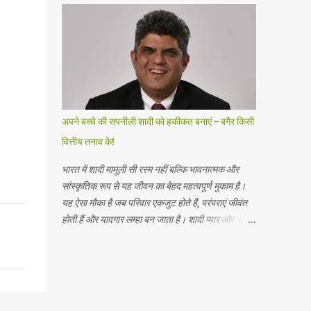
दाखिल किया है। आईपीओ में 5 रुपये अंकित मूल्य के इक्विटी
शेयरों का एक नया इश्यू शामिल है , जो कुल मिलाकर 1700
करोड़ रुपये तक है और 5 रुपये अंकित मूल्य के इक्विटी
शेयरों की बिक्री का प्रस्ताव है , जो कुल मिलाकर 1000
करोड़ रुपये तक है। बिक्री के प्रस्ताव में प्रेस्टीज एस्टेट्स
प्रोजेक्ट्स लिमिटेड ( प्रवर्तक विक्रय शेयरधारक ) द्वारा ₹ 5
अंकित मूल्य के इक्विटी शेयर शामिल हैं। प्रेस्टीज होटल
अपने बच्चे की सपनीली शादी को हकीकत बनाएं – बगैर किसी
वेंचर्स लिमिटेड ने शुद्ध आय से 1121.276 करोड़ रुपये की
वित्तीय तनाव के!
अनुमानित राशि का उपयोग करने का प्रस्ताव किया है , जो
कंपनी और महत्वपूर्ण सहायक कंपनियों ...
भारत में शादी मामूली सी रस्म नहीं बल्कि भावनात्मक और
सांस्कृतिक रूप से यह जीवन का बेहद महत्वपूर्ण मुकाम है।
यह ऐसा मौका है जब परिवार एकजुट होते हैं, परंपराएं जीवंत
होती हैं और यादगार लम्हा बन जाता है। शादी प्यार और खुशी
का प्रतीक होती हैं, लेकिन अक्सर इसके साथ एक अनकहा
बोझ आता है और वह वित्तीय तनाव। जेफरीज की रिपोर्ट के
अनुसार, 2024 में 80 लाख से ज़्यादा शादियां हुईं, जिन पर
कुल 10.7 लाख करोड़ रुपये खर्च हुए। भारत दुनिया का
दूसरा सबसे बड़ा शादी का बाज़ार है। शादियों की बढ़ती लागत