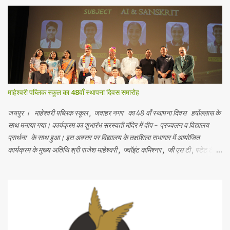
s
माहेश्वरी पब्लिक स्कूल का 48वाँ स्थापना दिवस समारोह
जयपुर । माहेश्वरी पब्लिक स्कूल , जवाहर नगर का 48 वाँ स्थापना दिवस हर्षोल्लास के
साथ मनाया गया। कार्यक्रम का शुभारंभ सरस्वती मंदिर में दीप - प्रज्वलन व विद्यालय
प्रार्थना के साथ हुआ। इस अवसर पर विद्यालय के तक्षशिला सभागार में आयोजित
कार्यक्रम के मुख्य अतिथि श्री राजेश माहेश्वरी , ज्वॉइंट कमिश्नर , जी एस टी , स्टेट टैक्स
, राजस्थान और विशिष्ट अतिथि श्री अनिल सोमानी , प्रसिद्ध व्यवसायी व समाजसेवी थे
तथा साथ ही विद्यालय के मानद सचिव सीए श्री अमित गट्टानी , भवनमंत्री श्री सुमित
काबरा , विद्यालय प्रबंध समिति के सदस्य श्री अमित सोनी , श्रीमती अरुणा गगरानी व
विद्यालय के प्राचार्य श्री अशोक जी वैद मंचासीन थे। मानद सचिव ने विद्यालय की
स्थापना के उद्देश्यों का स्मरण कराते हुए कहा कि शिक्षा के माध्यम से छात्रों के सर्वांगीण
विकास के लिए हरसंभव प्रयास करके गुणवत्तापूर्ण शिक्षा के लिए हम कटिबद्ध हैं । समारोह