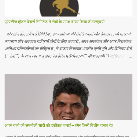
के विशिष्ट अतिथि ने विद्य...
प्रेस्टीज होटल वेंचर्स लिमिटेड ने सेबी के समक्ष दायर किया डीआरएचपी
प्रेस्टीज होटल वेंचर्स लिमिटेड , एक आतिथ्य परिसंपत्ति स्वामी और डेवलपर , जो भारत में
व्यवसाय और अवकाश यात्रियों दोनों के लिए लक्जरी , अपर अपस्केल और अपर मिडस्केल
आतिथ्य परिसंपत्तियों पर केंद्रित है , ने बाजार नियामक भारतीय प्रतिभूति और विनिमय बोर्ड
(" सेबी ") के साथ अपना ड्राफ्ट रेड हेरिंग प्रॉस्पेक्टस (" डीआरएचपी ") दाखिल किया
है। आईपीओ में 5 रुपये अंकित मूल्य के इक्विटी शेयरों का एक नया इश्यू शामिल है , जो कुल
मिलाकर 1700 करोड़ रुपये तक है और 5 रुपये अंकित मूल्य के इक्विटी शेयरों की बिक्री
का प्रस्ताव है , जो कुल मिलाकर 1000 करोड़ रुपये तक है। बिक्री के प्रस्ताव में
प्रेस्टीज एस्टेट्स प्रोजेक्ट्स लिमिटेड ( प्रवर्तक विक्रय शेयरधारक ) द्वारा ₹ 5 अंकित
मूल्य के इक्विटी शेयर शामिल हैं। प्रेस्टीज होटल वेंचर्स लिमिटेड ने शुद्ध आय से 1121.276
करोड़ रुपये की अनुमानित राशि का उपयोग करने का प्रस्ताव किया है , जो कंपनी और
महत्वपूर्ण सहायक कंपनियों ...
अपने बच्चे की सपनीली शादी को हकीकत बनाएं – बगैर किसी वित्तीय तनाव के!