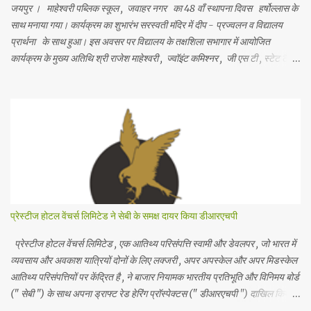
जयपुर । माहेश्वरी पब्लिक स्कूल , जवाहर नगर का 48 वाँ स्थापना दिवस हर्षोल्लास के
साथ मनाया गया। कार्यक्रम का शुभारंभ सरस्वती मंदिर में दीप - प्रज्वलन व विद्यालय
प्रार्थना के साथ हुआ। इस अवसर पर विद्यालय के तक्षशिला सभागार में आयोजित
कार्यक्रम के मुख्य अतिथि श्री राजेश माहेश्वरी , ज्वॉइंट कमिश्नर , जी एस टी , स्टेट टैक्स
, राजस्थान और विशिष्ट अतिथि श्री अनिल सोमानी , प्रसिद्ध व्यवसायी व समाजसेवी थे
तथा साथ ही विद्यालय के मानद सचिव सीए श्री अमित गट्टानी , भवनमंत्री श्री सुमित
काबरा , विद्यालय प्रबंध समिति के सदस्य श्री अमित सोनी , श्रीमती अरुणा गगरानी व
विद्यालय के प्राचार्य श्री अशोक जी वैद मंचासीन थे। मानद सचिव ने विद्यालय की
स्थापना के उद्देश्यों का स्मरण कराते हुए कहा कि शिक्षा के माध्यम से छात्रों के सर्वांगीण
विकास के लिए हरसंभव प्रयास करके गुणवत्तापूर्ण शिक्षा के लिए हम कटिबद्ध हैं । समारोह
के विशिष्ट अतिथि ने विद्य...
प्रेस्टीज होटल वेंचर्स लिमिटेड ने सेबी के समक्ष दायर किया डीआरएचपी
प्रेस्टीज होटल वेंचर्स लिमिटेड , एक आतिथ्य परिसंपत्ति स्वामी और डेवलपर , जो भारत में
व्यवसाय और अवकाश यात्रियों दोनों के लिए लक्जरी , अपर अपस्केल और अपर मिडस्केल
आतिथ्य परिसंपत्तियों पर केंद्रित है , ने बाजार नियामक भारतीय प्रतिभूति और विनिमय बोर्ड
(" सेबी ") के साथ अपना ड्राफ्ट रेड हेरिंग प्रॉस्पेक्टस (" डीआरएचपी ") दाखिल किया
है। आईपीओ में 5 रुपये अंकित मूल्य के इक्विटी शेयरों का एक नया इश्यू शामिल है , जो कुल