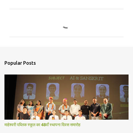
C
o
m
m
e
n
Popular Posts
t
s
माहेश्वरी पब्लिक स्कूल का 48वाँ स्थापना दिवस समारोह