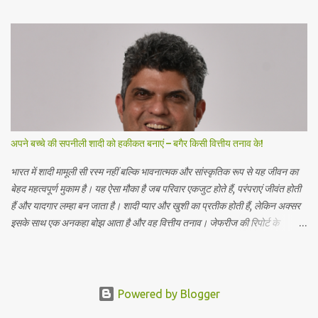
मिलाकर 1700 करोड़ रुपये तक है और 5 रुपये अंकित मूल्य के इक्विटी शेयरों की बिक्री
का प्रस्ताव है , जो कुल मिलाकर 1000 करोड़ रुपये तक है। बिक्री के प्रस्ताव में
प्रेस्टीज एस्टेट्स प्रोजेक्ट्स लिमिटेड ( प्रवर्तक विक्रय शेयरधारक ) द्वारा ₹ 5 अंकित
मूल्य के इक्विटी शेयर शामिल हैं। प्रेस्टीज होटल वेंचर्स लिमिटेड ने शुद्ध आय से 1121.276
करोड़ रुपये की अनुमानित राशि का उपयोग करने का प्रस्ताव किया है , जो कंपनी और
महत्वपूर्ण सहायक कंपनियों ...
अपने बच्चे की सपनीली शादी को हकीकत बनाएं – बगैर किसी वित्तीय तनाव के!
भारत में शादी मामूली सी रस्म नहीं बल्कि भावनात्मक और सांस्कृतिक रूप से यह जीवन का
बेहद महत्वपूर्ण मुकाम है। यह ऐसा मौका है जब परिवार एकजुट होते हैं, परंपराएं जीवंत होती
हैं और यादगार लम्हा बन जाता है। शादी प्यार और खुशी का प्रतीक होती हैं, लेकिन अक्सर
इसके साथ एक अनकहा बोझ आता है और वह वित्तीय तनाव। जेफरीज की रिपोर्ट के
अनुसार, 2024 में 80 लाख से ज़्यादा शादियां हुईं, जिन पर कुल 10.7 लाख करोड़ रुपये
खर्च हुए। भारत दुनिया का दूसरा सबसे बड़ा शादी का बाज़ार है। शादियों की बढ़ती लागत ने
वित्तीय नियोजन को पहले से कहीं ज़्यादा महत्वपूर्ण बना दिया है। भव्य समारोहों की लागत की
वास्तविकता परिदृश्य 1: अनियोजित व्यय दुविधा अमित और मीरा ने अपने बेटे की शादी के
Powered by Blogger
लिए 20 लाख रुपये अलग रखे थे, यह सोचकर कि यह बहुत होगा। हालांकि, जैसे-जैसे