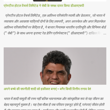
प्रेस्टीज होटल वेंचर्स लिमिटेड ने सेबी के समक्ष दायर किया डीआरएचपी
प्रेस्टीज होटल वेंचर्स लिमिटेड , एक आतिथ्य परिसंपत्ति स्वामी और डेवलपर , जो भारत में
व्यवसाय और अवकाश यात्रियों दोनों के लिए लक्जरी , अपर अपस्केल और अपर मिडस्केल
आतिथ्य परिसंपत्तियों पर केंद्रित है , ने बाजार नियामक भारतीय प्रतिभूति और विनिमय बोर्ड
(" सेबी ") के साथ अपना ड्राफ्ट रेड हेरिंग प्रॉस्पेक्टस (" डीआरएचपी ") दाखिल किया
है। आईपीओ में 5 रुपये अंकित मूल्य के इक्विटी शेयरों का एक नया इश्यू शामिल है , जो कुल
मिलाकर 1700 करोड़ रुपये तक है और 5 रुपये अंकित मूल्य के इक्विटी शेयरों की बिक्री
का प्रस्ताव है , जो कुल मिलाकर 1000 करोड़ रुपये तक है। बिक्री के प्रस्ताव में
प्रेस्टीज एस्टेट्स प्रोजेक्ट्स लिमिटेड ( प्रवर्तक विक्रय शेयरधारक ) द्वारा ₹ 5 अंकित
मूल्य के इक्विटी शेयर शामिल हैं। प्रेस्टीज होटल वेंचर्स लिमिटेड ने शुद्ध आय से 1121.276
करोड़ रुपये की अनुमानित राशि का उपयोग करने का प्रस्ताव किया है , जो कंपनी और
महत्वपूर्ण सहायक कंपनियों ...
अपने बच्चे की सपनीली शादी को हकीकत बनाएं – बगैर किसी वित्तीय तनाव के!
भारत में शादी मामूली सी रस्म नहीं बल्कि भावनात्मक और सांस्कृतिक रूप से यह जीवन का
बेहद महत्वपूर्ण मुकाम है। यह ऐसा मौका है जब परिवार एकजुट होते हैं, परंपराएं जीवंत होती