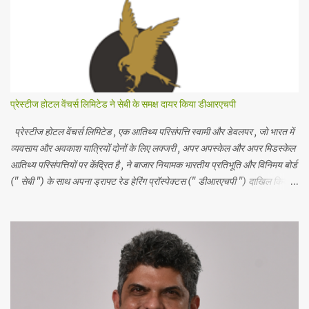
विद्यालय के प्राचार्य श्री अशोक जी वैद मंचासीन थे। मानद सचिव ने विद्यालय की
स्थापना के उद्देश्यों का स्मरण कराते हुए कहा कि शिक्षा के माध्यम से छात्रों के सर्वांगीण
विकास के लिए हरसंभव प्रयास करके गुणवत्तापूर्ण शिक्षा के लिए हम कटिबद्ध हैं । समारोह
के विशिष्ट अतिथि ने विद्य...
प्रेस्टीज होटल वेंचर्स लिमिटेड ने सेबी के समक्ष दायर किया डीआरएचपी
प्रेस्टीज होटल वेंचर्स लिमिटेड , एक आतिथ्य परिसंपत्ति स्वामी और डेवलपर , जो भारत में
व्यवसाय और अवकाश यात्रियों दोनों के लिए लक्जरी , अपर अपस्केल और अपर मिडस्केल
आतिथ्य परिसंपत्तियों पर केंद्रित है , ने बाजार नियामक भारतीय प्रतिभूति और विनिमय बोर्ड
(" सेबी ") के साथ अपना ड्राफ्ट रेड हेरिंग प्रॉस्पेक्टस (" डीआरएचपी ") दाखिल किया
है। आईपीओ में 5 रुपये अंकित मूल्य के इक्विटी शेयरों का एक नया इश्यू शामिल है , जो कुल
मिलाकर 1700 करोड़ रुपये तक है और 5 रुपये अंकित मूल्य के इक्विटी शेयरों की बिक्री
का प्रस्ताव है , जो कुल मिलाकर 1000 करोड़ रुपये तक है। बिक्री के प्रस्ताव में
प्रेस्टीज एस्टेट्स प्रोजेक्ट्स लिमिटेड ( प्रवर्तक विक्रय शेयरधारक ) द्वारा ₹ 5 अंकित
मूल्य के इक्विटी शेयर शामिल हैं। प्रेस्टीज होटल वेंचर्स लिमिटेड ने शुद्ध आय से 1121.276
करोड़ रुपये की अनुमानित राशि का उपयोग करने का प्रस्ताव किया है , जो कंपनी और
महत्वपूर्ण सहायक कंपनियों ...