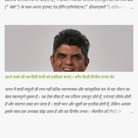
(" सेबी ") के साथ अपना ड्राफ्ट रेड हेरिंग प्रॉस्पेक्टस (" डीआरएचपी ") दाखिल किया
है। आईपीओ में 5 रुपये अंकित मूल्य के इक्विटी शेयरों का एक नया इश्यू शामिल है , जो कुल
मिलाकर 1700 करोड़ रुपये तक है और 5 रुपये अंकित मूल्य के इक्विटी शेयरों की बिक्री
का प्रस्ताव है , जो कुल मिलाकर 1000 करोड़ रुपये तक है। बिक्री के प्रस्ताव में
प्रेस्टीज एस्टेट्स प्रोजेक्ट्स लिमिटेड ( प्रवर्तक विक्रय शेयरधारक ) द्वारा ₹ 5 अंकित
मूल्य के इक्विटी शेयर शामिल हैं। प्रेस्टीज होटल वेंचर्स लिमिटेड ने शुद्ध आय से 1121.276
करोड़ रुपये की अनुमानित राशि का उपयोग करने का प्रस्ताव किया है , जो कंपनी और
महत्वपूर्ण सहायक कंपनियों ...
अपने बच्चे की सपनीली शादी को हकीकत बनाएं – बगैर किसी वित्तीय तनाव के!
भारत में शादी मामूली सी रस्म नहीं बल्कि भावनात्मक और सांस्कृतिक रूप से यह जीवन का
बेहद महत्वपूर्ण मुकाम है। यह ऐसा मौका है जब परिवार एकजुट होते हैं, परंपराएं जीवंत होती
हैं और यादगार लम्हा बन जाता है। शादी प्यार और खुशी का प्रतीक होती हैं, लेकिन अक्सर
इसके साथ एक अनकहा बोझ आता है और वह वित्तीय तनाव। जेफरीज की रिपोर्ट के
अनुसार, 2024 में 80 लाख से ज़्यादा शादियां हुईं, जिन पर कुल 10.7 लाख करोड़ रुपये
खर्च हुए। भारत दुनिया का दूसरा सबसे बड़ा शादी का बाज़ार है। शादियों की बढ़ती लागत ने
वित्तीय नियोजन को पहले से कहीं ज़्यादा महत्वपूर्ण बना दिया है। भव्य समारोहों की लागत की