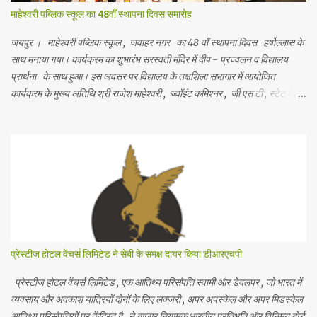
माहेश्वरी पब्लिक स्कूल का 48वाँ स्थापना दिवस समारोह
जयपुर । माहेश्वरी पब्लिक स्कूल , जवाहर नगर का 48 वाँ स्थापना दिवस हर्षोल्लास के
साथ मनाया गया। कार्यक्रम का शुभारंभ सरस्वती मंदिर में दीप - प्रज्वलन व विद्यालय
प्रार्थना के साथ हुआ। इस अवसर पर विद्यालय के तक्षशिला सभागार में आयोजित
कार्यक्रम के मुख्य अतिथि श्री राजेश माहेश्वरी , ज्वॉइंट कमिश्नर , जी एस टी , स्टेट टैक्स
, राजस्थान और विशिष्ट अतिथि श्री अनिल सोमानी , प्रसिद्ध व्यवसायी व समाजसेवी थे
तथा साथ ही विद्यालय के मानद सचिव सीए श्री अमित गट्टानी , भवनमंत्री श्री सुमित
काबरा , विद्यालय प्रबंध समिति के सदस्य श्री अमित सोनी , श्रीमती अरुणा गगरानी व
विद्यालय के प्राचार्य श्री अशोक जी वैद मंचासीन थे। मानद सचिव ने विद्यालय की
स्थापना के उद्देश्यों का स्मरण कराते हुए कहा कि शिक्षा के माध्यम से छात्रों के सर्वांगीण
विकास के लिए हरसंभव प्रयास करके गुणवत्तापूर्ण शिक्षा के लिए हम कटिबद्ध हैं । समारोह
के विशिष्ट अतिथि ने विद्य...
प्रेस्टीज होटल वेंचर्स लिमिटेड ने सेबी के समक्ष दायर किया डीआरएचपी
प्रेस्टीज होटल वेंचर्स लिमिटेड , एक आतिथ्य परिसंपत्ति स्वामी और डेवलपर , जो भारत में
व्यवसाय और अवकाश यात्रियों दोनों के लिए लक्जरी , अपर अपस्केल और अपर मिडस्केल
आतिथ्य परिसंपत्तियों पर केंद्रित है , ने बाजार नियामक भारतीय प्रतिभूति और विनिमय बोर्ड